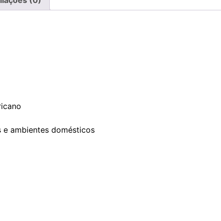
liações (0)
ricano
icas e ambientes domésticos