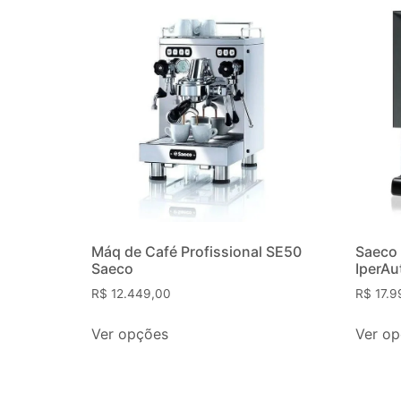
Máq de Café Profissional SE50
Saeco 
Saeco
IperAu
R$
12.449,00
R$
17.9
Ver opções
Ver o