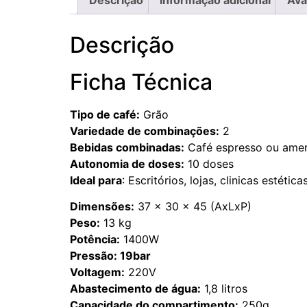
Descrição
Informação adicional
Ava
Descrição
Ficha Técnica
Tipo de café:
Grão
Variedade de combinações:
2
Bebidas combinadas:
Café espresso ou ame
Autonomia de doses:
10 doses
Ideal para
: Escritórios, lojas, clinicas estét
Dimensões:
37 x 30 x 45 (AxLxP)
Peso:
13 kg
Potência:
1400W
Pressão: 19bar
Voltagem:
220V
Abastecimento de água:
1,8 litros
Capacidade do compartimento:
250g