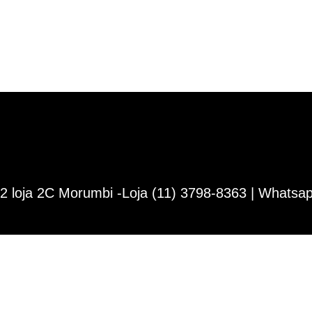
Não espere sua máquina parar de funcionar !!!
 loja 2C Morumbi -Loja (11) 3798-8363 | Whatsa