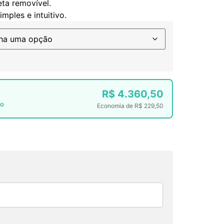
eta removível.
mples e intuitivo.
R$
4.360,50
to
Economia de
R$
229,50