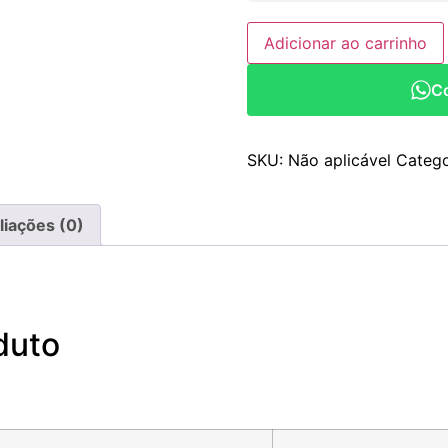
Adicionar ao carrinho
C
SKU:
Não aplicável
Catego
liações (0)
duto