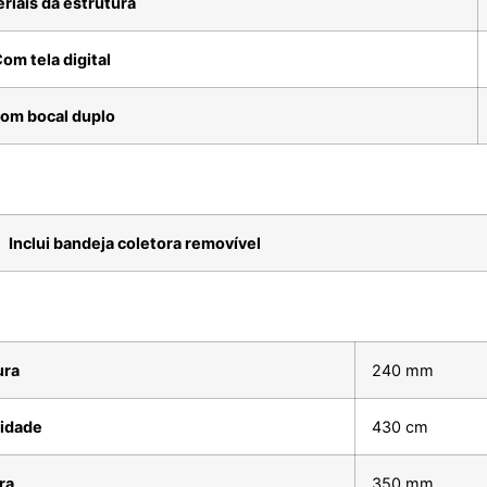
riais da estrutura
om tela digital
om bocal duplo
Inclui bandeja coletora removível
ura
240 mm
idade
430 cm
ra
350 mm