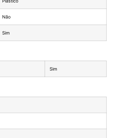
Plástico
Não
Sim
Sim