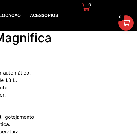
0
R$
0,00
LOCAÇÃO
ACESSÓRIOS
0
Magnifica
r automático.
e 1.8 L.
nte.
or.
nti-gotejamento.
ica.
peratura.