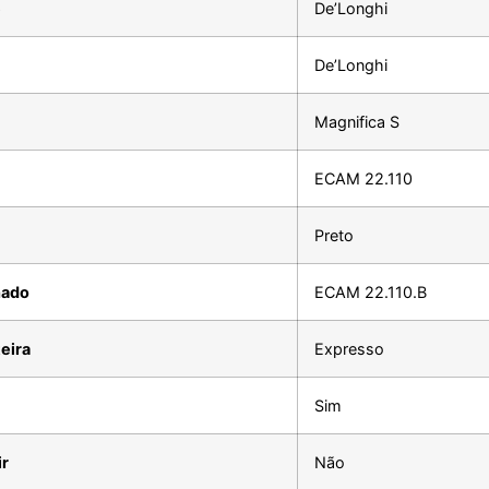
e
De’Longhi
De’Longhi
Magnifica S
ECAM 22.110
Preto
hado
ECAM 22.110.B
eira
Expresso
Sim
ir
Não