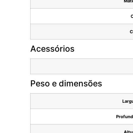
Mate
C
C
Acessórios
Peso e dimensões
Larg
Profund
Altu