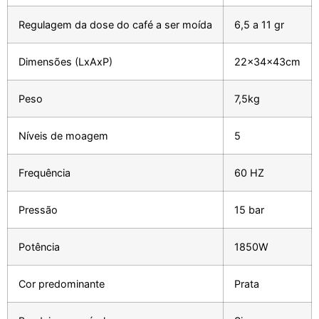
Regulagem da dose do café a ser moída
6,5 a 11 gr
Dimensões (LxAxP)
22x34x43cm
Peso
7,5kg
Níveis de moagem
5
Frequência
60 HZ
Pressão
15 bar
Potência
1850W
Cor predominante
Prata