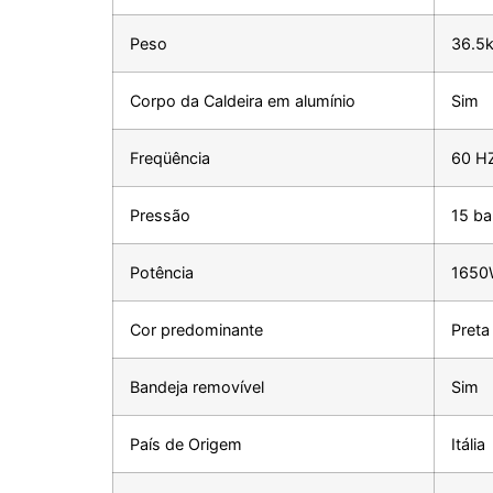
Peso
36.5
Corpo da Caldeira em alumínio
Sim
Freqüência
60 H
Pressão
15 ba
Potência
165
Cor predominante
Preta
Bandeja removível
Sim
País de Origem
Itália