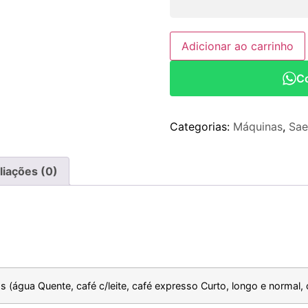
Adicionar ao carrinho
C
Categorias:
Máquinas
,
Sa
liações (0)
os (água Quente, café c/leite, café expresso Curto, longo e normal,