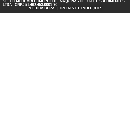
SEECO MORUMBI COMÉRCIO DE MÁQUINAS DE CAFÉ E SUPRIMENTOS
LTDA - CNPJ 51.462.453/0001-70
POLÍTICA GERAL | TROCAS E DEVOLUÇÕES