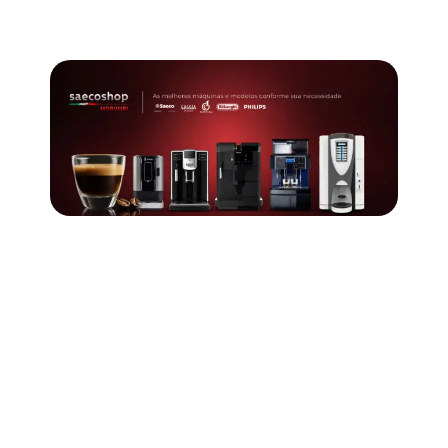
Quer saber qual
máquina é ideal para
o seu espaço?
Fale agora com um especialista e descubra o modelo
ideal para sua empresa. Sem compromisso!